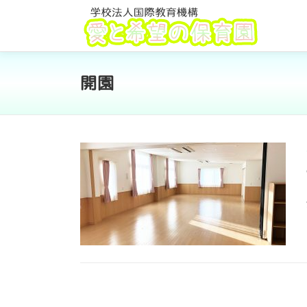
コ
ン
テ
ン
開園
ツ
へ
ス
キ
ッ
プ