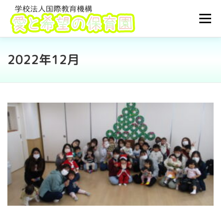
コ
ン
メニュ
テ
ン
ツ
2022年12月
TOP
園について
利用案内
ブログ
へ
ス
キ
子育て支援
採用情報
アクセス
ッ
プ