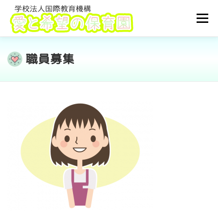
コ
ン
メニュ
テ
ン
ツ
職員募集
TOP
園について
利用案内
ブログ
へ
ス
キ
子育て支援
採用情報
アクセス
ッ
プ