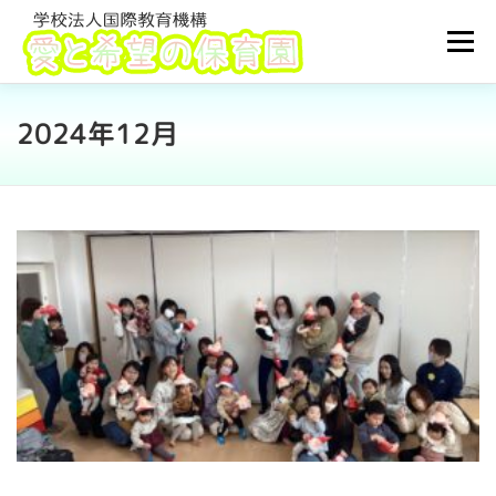
コ
ン
メニュ
テ
ン
ツ
2024年12月
TOP
園について
利用案内
ブログ
へ
ス
キ
子育て支援
採用情報
アクセス
ッ
プ