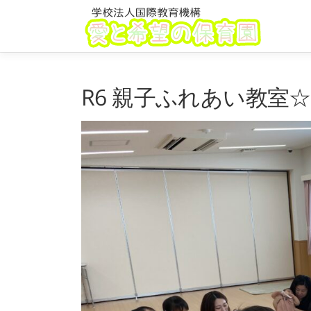
コ
ン
テ
ン
ツ
R6 親子ふれあい教室
へ
ス
キ
ッ
プ