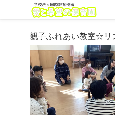
コ
ン
テ
ン
ツ
親子ふれあい教室☆リ
へ
ス
キ
ッ
プ