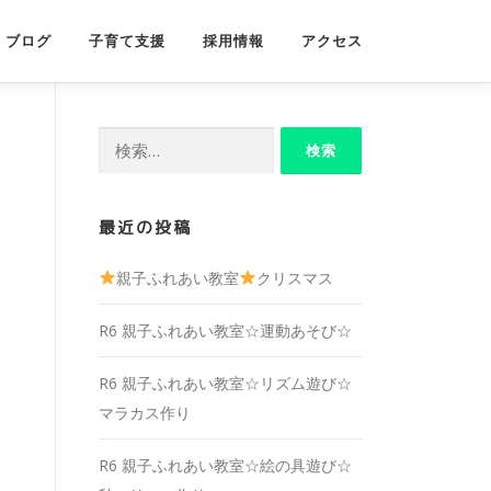
ブログ
子育て支援
採用情報
アクセス
検
索:
最近の投稿
親子ふれあい教室
クリスマス
R6 親子ふれあい教室☆運動あそび☆
R6 親子ふれあい教室☆リズム遊び☆
マラカス作り
R6 親子ふれあい教室☆絵の具遊び☆