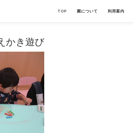
TOP
園について
利用案内
えかき遊び