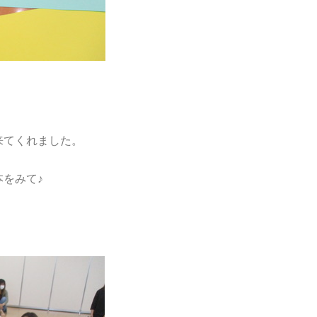
来てくれました。
本をみて♪