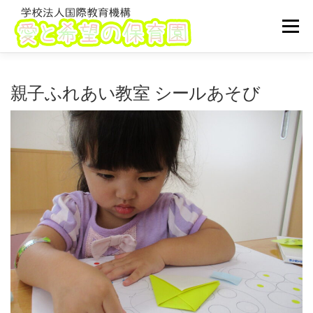
コ
ン
メニュ
テ
ン
ツ
TOP
園について
利用案内
ブログ
親子ふれあい教室 シールあそび
へ
ス
キ
子育て支援
採用情報
アクセス
ッ
プ